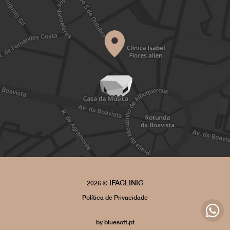
IFACLINIC
2026 ©
Política de Privacidade
by
bluesoft.pt