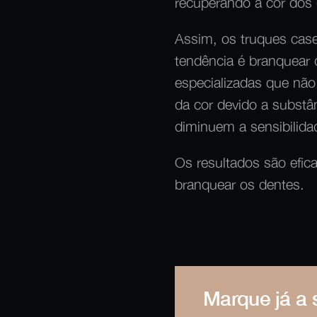
recuperando a cor dos 
Assim, os truques cas
tendência é branquear 
especializadas que não
da cor devido a substân
diminuem a sensibilida
Os resultados são efic
branquear os dentes.
Marque já a