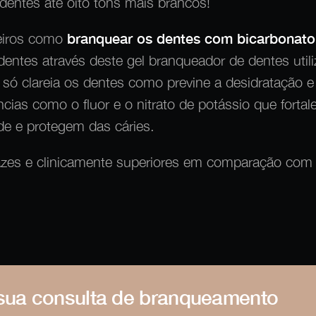
dentes até oito tons mais brancos!
eiros como
branquear os dentes com bicarbonato
dentes através deste gel branqueador de dentes utili
 só clareia os dentes como previne a desidratação e
cias como o fluor e o nitrato de potássio que forta
de e protegem das cáries.
azes e clinicamente superiores em comparação com o
 sua consulta de branqueamento