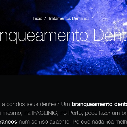
/
/
Início
Tratamentos Dentários
nqueamento Dent
m a cor dos seus dentes? Um
branqueamento dent
Aqui mesmo, na IFACLINIC, no Porto, pode fazer um 
rancos
num sorriso atraente. Porque nada fica melh