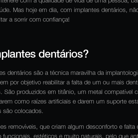
nterfere com a qualidade de vida de uma pessoa, ba
úde. Mas hoje em dia, com implantes dentários, nã
ltar a sorrir com confiança!
plantes dentários?
es dentários são a técnica maravilha da implantolog
em por objetivo reabilitar a falta de um ou mais den
. São produzidos em titânio, um metal compatível 
rem como raízes artificiais e darem um suporte est
es são colocados.
ses removíveis, que criam algum desconforto e falta 
 funcionais, estéticos e muito naturais, pelo que an