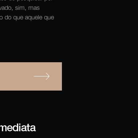
evado, sim, mas
io do que aquele que
imediata