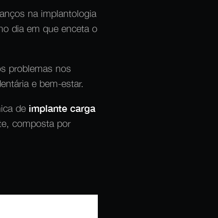
vanços na implantologia
smo dia em que enceta o
 os problemas nos
dentária e bem-estar.
nica de
implante carga
te, composta por