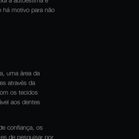
ixa a autoestima e
o há motivo para não
ia, uma área da
tes através da
com os tecidos
ável aos dentes
de confiança, os
tes de pesquisar por