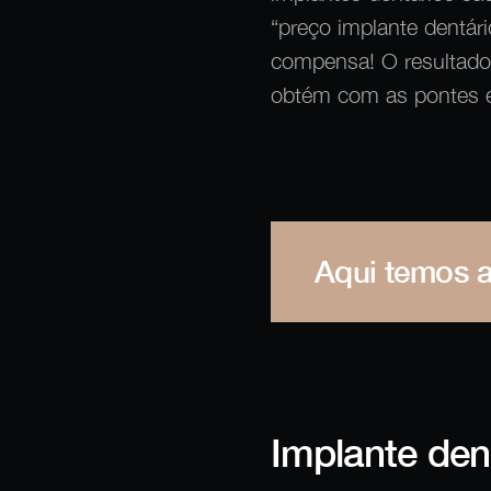
“preço implante dentár
compensa! O resultado 
obtém com as pontes e
Aqui temos a
Implante den