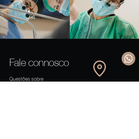
Fale connosco
Questões sobre
tratamentos, agendamento
Rua 5 de Outubro 139
ou re-agendamento de
(junto à Casa da Música)
consultas... deixe aqui a sua
4100-175 Porto
ver no mapa
mensagem. Tentaremos
responder com o máximo
ifaclinic@ifaclinic.com
de brevidade possível.