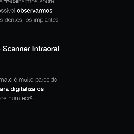
de trabalharmos sobre
ossível
observarmos
os dentes, os implantes
Scanner Intraoral
rmato é muito parecido
ra digitaliza os
mos num ecrã.