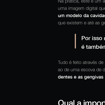
Na prática, este é um a
uma imagem digital qu
um modelo da cavidad
que existem e até as g
Por isso
é também
Tudo é feito através d
ao de uma escova de d
dentes e as gengivas
Qual a impor