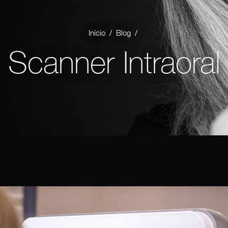
/
/
Início
Blog
Scanner Intraoral