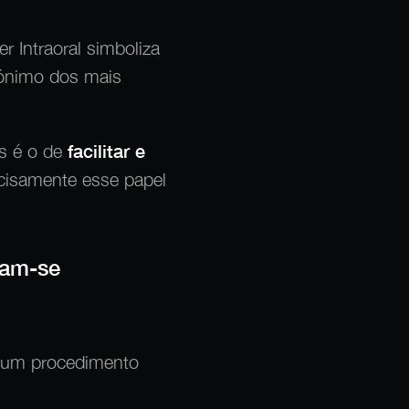
r Intraoral simboliza
ónimo dos mais
is é o de
facilitar e
ecisamente esse papel
tam-se
 é um procedimento