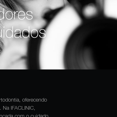
dores
uidados
rtodontia, oferecendo
s. Na IFACLINIC,
ançada com o cuidado