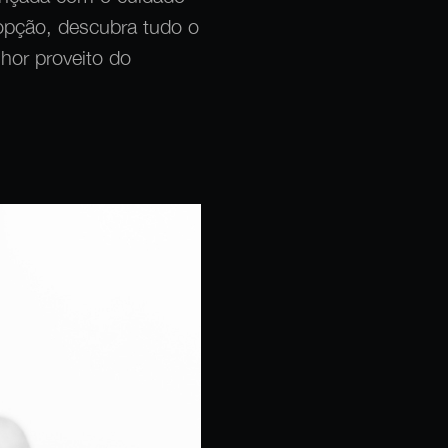
 opção, descubra tudo o
hor proveito do