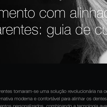
amento com alinha
arentes: guia de c
rentes tornaram-se uma solução revolucionária na o
rnativa moderna e confortável para alinhar os dente
entos personalizados, combinando a tecnologia av