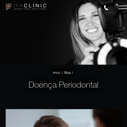
/
/
Início
Blog
Doença Periodontal