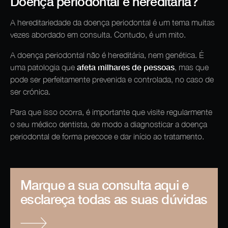
Doença periodontal é hereditária?
A hereditariedade da doença periodontal é um tema muitas
vezes abordado em consulta. Contudo, é um mito.
A doença periodontal não é hereditária, nem genética. É
afeta milhares de pessoas
uma patologia que
, mas que
pode ser perfeitamente prevenida e controlada, no caso de
ser crónica.
Para que isso ocorra, é importante que visite regularmente
o seu médico dentista, de modo a diagnosticar a doença
periodontal de forma precoce e dar início ao tratamento.
Marque a sua consulta aqui e
esclareça todas as suas dúvidas