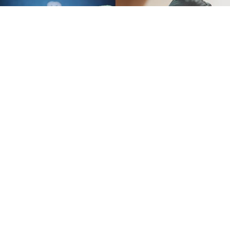
Fale connosco
Questões sobre
tratamentos, agendamento
Rua 5 de Outubro 139
ou re-agendamento de
(junto à Casa da Música)
consultas... deixe aqui a sua
4100-175 Porto
ver no mapa
mensagem. Tentaremos